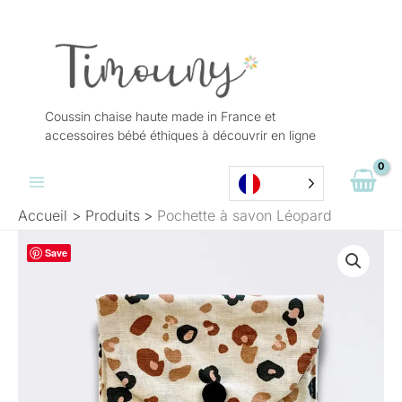
Aller
au
contenu
Coussin chaise haute made in France et
accessoires bébé éthiques à découvrir en ligne
Accueil
Produits
Pochette à savon Léopard
quantité
Save
de
Pochette
à
savon
Léopard