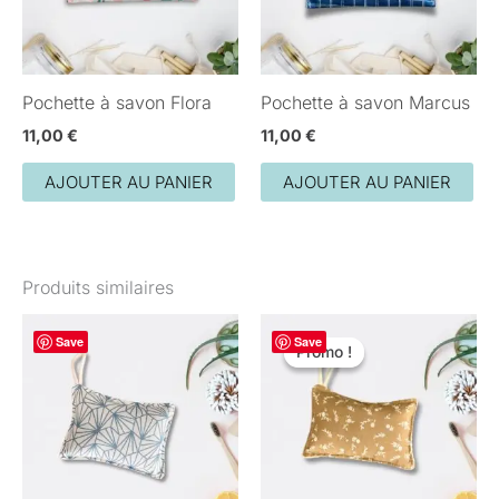
Pochette à savon Flora
Pochette à savon Marcus
11,00
€
11,00
€
AJOUTER AU PANIER
AJOUTER AU PANIER
Produits similaires
Le
Le
Save
Save
prix
prix
Promo !
Promo !
initial
actuel
était :
est :
8,00 €.
5,00 €.