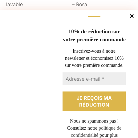
lavable
– Rosa
8,00
€
11,00
€
AJOUTER AU PANIER
AJOUTER AU PANIER
10% de réduction sur
votre première commande
Gérer le consentement
Inscrivez-vous à notre
newsletter et économisez 10%
Pour offrir les meilleures expériences, nous utilisons des technologies
sur votre première commande.
Questions fréquentes
telles que les cookies pour stocker et/ou accéder aux informations des
appareils. Le fait de consentir à ces technologies nous permettra de
Nous retourner un produit
traiter des données telles que le comportement de navigation ou les ID
Espace professionnel
uniques sur ce site. Le fait de ne pas consentir ou de retirer son
consentement peut avoir un effet négatif sur certaines caractéristiques
Conditions générales de vente
et fonctions.
Politique de cookies (UE)
Contact
ACCEPTER
Plan du site
Nous ne spammons pas !
REFUSER
Politique de confidentialité
Consultez notre
politique de
Mentions légales
confidentialité
pour plus