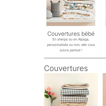
Couvertures bébé
En sherpa ou en Alpaga,
personnalisée ou non, elle vous
suivra partout !
Couvertures
Ce
produit
a
plusieurs
variations.
Les