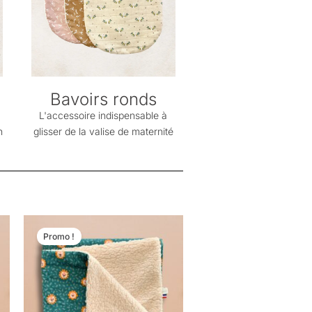
Bavoirs ronds
L'accessoire indispensable à
n
glisser de la valise de maternité
Le
Le
prix
prix
Promo !
initial
actuel
était :
est :
44,50 €.
29,90 €.