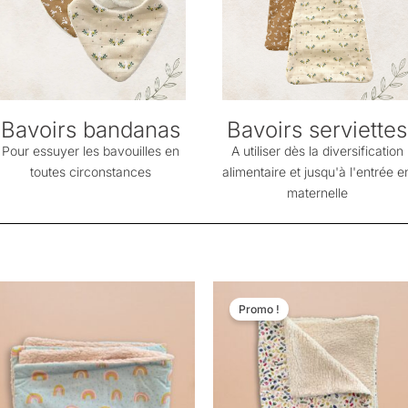
Bavoirs bandanas
Bavoirs serviettes
Pour essuyer les bavouilles en
A utiliser dès la diversification
toutes circonstances
alimentaire et jusqu'à l'entrée e
maternelle
Le
Le
prix
prix
Promo !
initial
actuel
était :
est :
44,50 €.
29,90 €.