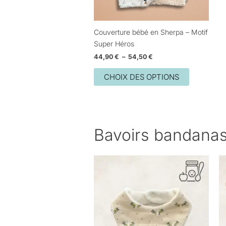
être
choisies
sur
Couverture bébé en Sherpa – Motif
la
Super Héros
page
44,90
€
–
54,50
€
du
produit
CHOIX DES OPTIONS
Bavoirs bandana
Plage
Ce
de
produit
prix :
11,00 €
a
à
plusieurs
13,00 €
variations.
Les