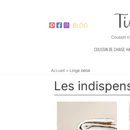
Aller
au
contenu
BLOG
Coussin c
COUSSIN DE CHAISE H
Accueil
Linge bébé
Les indispen