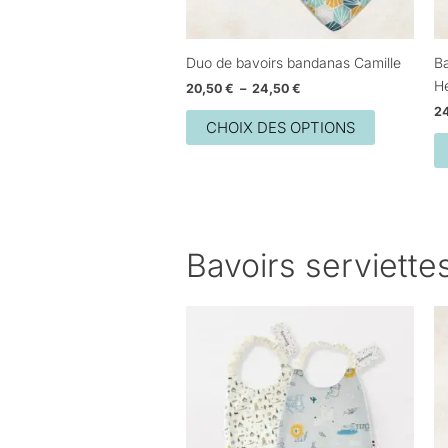
être
choisies
sur
Duo de bavoirs bandanas Camille
Ba
la
H
20,50
€
–
24,50
€
page
2
du
CHOIX DES OPTIONS
produit
Bavoirs serviette
Plage
Ce
de
produit
prix :
26,00 €
a
à
plusieurs
29,00 €
variations.
Les