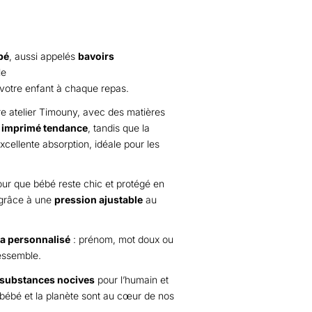
bé
, aussi appelés
bavoirs
le
otre enfant à chaque repas.
e atelier Timouny, avec des matières
 imprimé tendance
, tandis que la
cellente absorption, idéale pour les
our que bébé reste chic et protégé en
t grâce à une
pression ajustable
au
a personnalisé
: prénom, mot doux ou
ressemble.
s substances nocives
pour l’humain et
bébé et la planète sont au cœur de nos