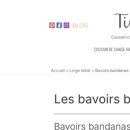
Aller
au
contenu
BLOG
Coussin c
COUSSIN DE CHAISE H
Accueil
Linge bébé
Bavoirs bandanas
Les bavoirs 
Bavoirs bandanas 