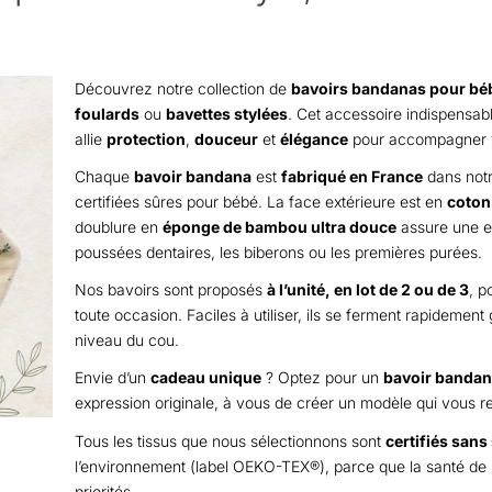
Découvrez notre collection de
bavoirs bandanas pour bé
foulards
ou
bavettes stylées
. Cet accessoire indispensab
allie
protection
,
douceur
et
élégance
pour accompagner v
Chaque
bavoir bandana
est
fabriqué en France
dans notr
certifiées sûres pour bébé. La face extérieure est en
coton
doublure en
éponge de bambou ultra douce
assure une ex
poussées dentaires, les biberons ou les premières purées.
Nos bavoirs sont proposés
à l’unité, en lot de 2 ou de 3
, p
toute occasion. Faciles à utiliser, ils se ferment rapidemen
niveau du cou.
Envie d’un
cadeau unique
? Optez pour un
bavoir bandan
expression originale, à vous de créer un modèle qui vous 
Tous les tissus que nous sélectionnons sont
certifiés san
l’environnement (label OEKO-TEX®), parce que la santé de 
priorités.