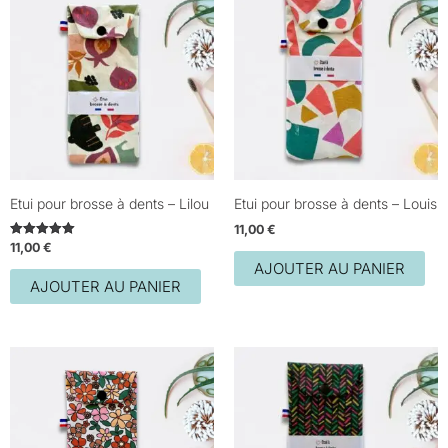
Etui pour brosse à dents – Lilou
Etui pour brosse à dents – Louis
11,00
€
11,00
€
Note
5.00
AJOUTER AU PANIER
sur 5
AJOUTER AU PANIER