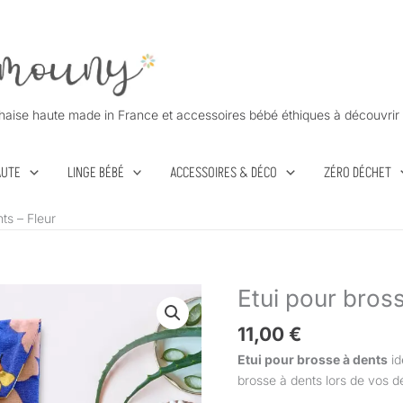
haise haute made in France et accessoires bébé éthiques à découvrir 
AUTE
LINGE BÉBÉ
ACCESSOIRES & DÉCO
ZÉRO DÉCHET
ts – Fleur
Etui pour bross
quantité
de
11,00
€
Etui
pour
Etui pour brosse à dents
id
brosse
brosse à dents lors de vos 
à