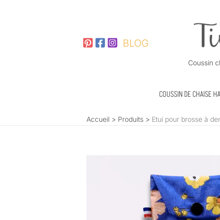
Aller
au
contenu
BLOG
Coussin c
COUSSIN DE CHAISE H
Accueil
Produits
Etui pour brosse à den