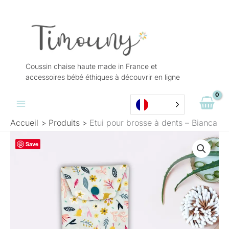
Aller
au
contenu
Coussin chaise haute made in France et
accessoires bébé éthiques à découvrir en ligne
Accueil
Produits
Etui pour brosse à dents – Bianca
quantité
Save
de
Etui
pour
brosse
à
dents