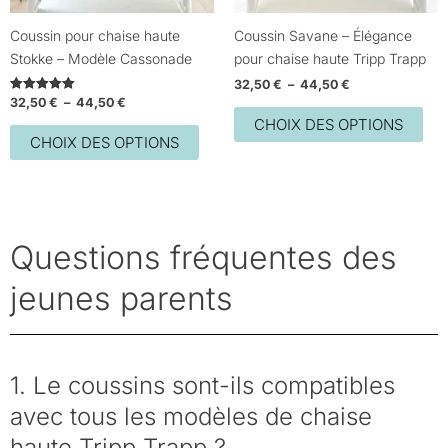
être
être
choisies
choi
Coussin pour chaise haute
Coussin Savane – Élégance
sur
sur
Stokke – Modèle Cassonade
pour chaise haute Tripp Trapp
la
la
32,50
€
–
44,50
€
page
pag
32,50
€
–
44,50
€
Note
5.00
du
du
CHOIX DES OPTIONS
sur 5
CHOIX DES OPTIONS
produit
prod
Questions fréquentes des
jeunes parents
1. Le coussins sont-ils compatibles
avec tous les modèles de chaise
haute Tripp Trapp ?