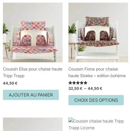
Plage
Ce
de
prod
prix :
32,50 €
a
à
plus
44,50 €
vari
Les
opt
peu
être
choi
Coussin Elisa pour chaise haute
Coussin Fiona pour chaise
sur
Tripp Trapp
haute Stokke – edition bohème
la
44,50
€
pag
32,50
€
–
44,50
€
Note
5.00
du
AJOUTER AU PANIER
sur 5
CHOIX DES OPTIONS
prod