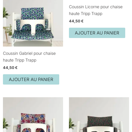
Coussin Licorne pour chaise
haute Tripp Trapp
44,50
€
AJOUTER AU PANIER
Coussin Gabriel pour chaise
haute Tripp Trapp
44,50
€
AJOUTER AU PANIER
Plage
Ce
de
produit
prix :
32,50 €
a
à
plusieurs
44,50 €
variations.