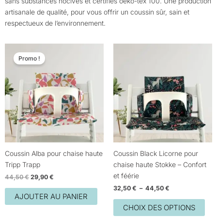
sans substances nocives et certifiés oeko-tex 100. Une production
artisanale de qualité, pour vous offrir un coussin sûr, sain et
respectueux de l’environnement.
Le
Le
Plage
Ce
prix
prix
de
Promo !
prod
initial
actuel
prix :
était :
est :
32,50 €
a
44,50 €.
29,90 €.
à
plus
44,50 €
vari
Les
opt
peu
être
choi
Coussin Alba pour chaise haute
Coussin Black Licorne pour
sur
Tripp Trapp
chaise haute Stokke – Confort
la
et féérie
44,50
€
29,90
€
pag
32,50
€
–
44,50
€
du
AJOUTER AU PANIER
prod
CHOIX DES OPTIONS