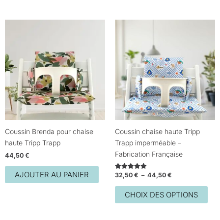
Plage
Ce
de
prod
prix :
32,50 €
a
à
plus
44,50 €
vari
Les
opt
peu
être
choi
Coussin Brenda pour chaise
Coussin chaise haute Tripp
sur
haute Tripp Trapp
Trapp imperméable –
la
Fabrication Française
44,50
€
pag
du
AJOUTER AU PANIER
32,50
€
–
44,50
€
Note
5.00
prod
sur 5
CHOIX DES OPTIONS