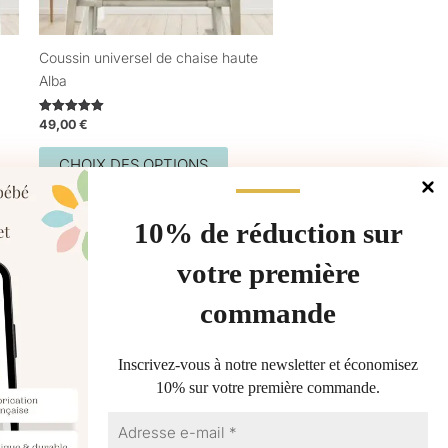
choisies
sur
Coussin universel de chaise haute
la
Alba
page
du
49,00
€
Note
produit
5.00
sur 5
CHOIX DES OPTIONS
10% de réduction sur
votre première
commande
Gérer le consentement
Inscrivez-vous à notre newsletter et économisez
10% sur votre première commande.
les meilleures expériences, nous utilisons des technologies telles que les
 stocker et/ou accéder aux informations des appareils. Le fait de consentir
ologies nous permettra de traiter des données telles que le comportement