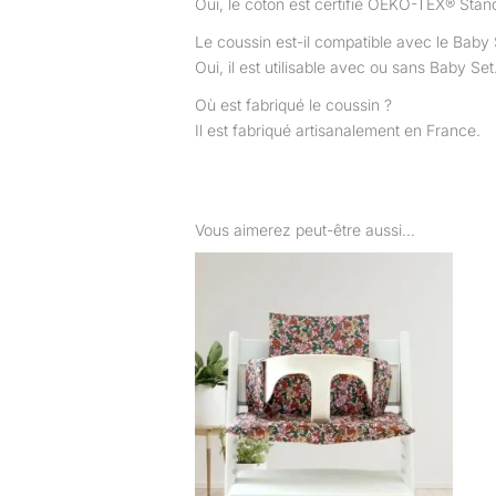
Oui, le coton est certifié OEKO-TEX® Stan
Le coussin est-il compatible avec le Baby 
Oui, il est utilisable avec ou sans Baby Set
Où est fabriqué le coussin ?
Il est fabriqué artisanalement en France.
Vous aimerez peut-être aussi…
Plage
Ce
de
produit
prix :
32,50 €
a
à
plusieurs
44,50 €
variations.
Les
options
peuvent
être
choisies