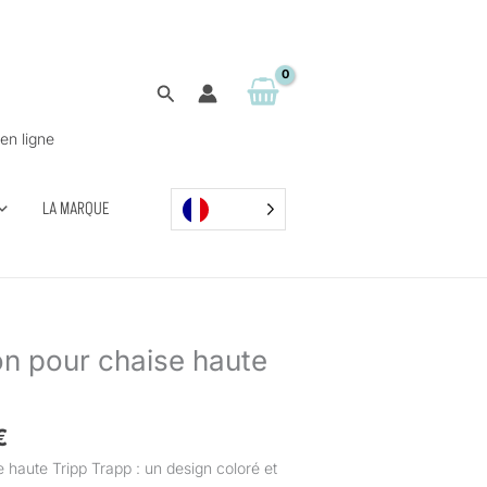
Rechercher
en ligne
LA MARQUE
Plage
n pour chaise haute
de
prix :
32,50 €
€
à
haute Tripp Trapp : un design coloré et
44,50 €