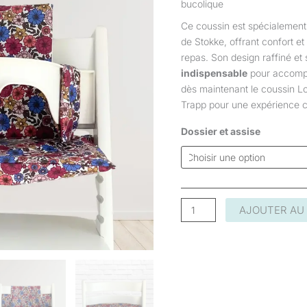
bucolique
haute
Ce coussin est spécialement
Tripp
de Stokke, offrant confort e
Trapp
repas. Son design raffiné et 
indispensable
pour accompa
dès maintenant le coussin Lo
Trapp pour une expérience cu
Dossier et assise
AJOUTER AU 