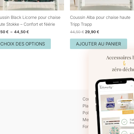
choisies
sur
ussin Black Licorne pour chaise
Coussin Alba pour chaise haute
la
te Stokke – Confort et féérie
Tripp Trapp
page
,50
€
–
44,50
€
44,50
€
29,90
€
du
produit
CHOIX DES OPTIONS
AJOUTER AU PANIER
Contact
Plan du site
Politique de confidentialité
Mentions légales
Pour offrir 
Formulaire de rétractation
cookies pour
à ces techn