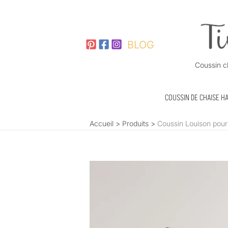
Aller
au
contenu
BLOG
Coussin c
COUSSIN DE CHAISE H
Accueil
Produits
Coussin Louison pour