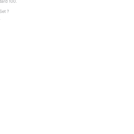
dard 100.
Set ?
.