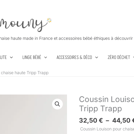
haise haute made in France et accessoires bébé éthiques à découvrir 
AUTE
LINGE BÉBÉ
ACCESSOIRES & DÉCO
ZÉRO DÉCHET
 chaise haute Tripp Trapp
Coussin Louiso
quantité
de
Tripp Trapp
Coussin
Louison
32,50
€
–
44,50
pour
Coussin Louison pour chaise 
chaise