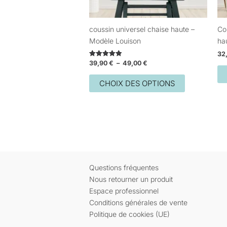
choisies
sur
coussin universel chaise haute –
Co
la
Modèle Louison
hau
page
32
du
39,90
€
–
49,00
€
Note
produit
5.00
sur 5
CHOIX DES OPTIONS
Questions fréquentes
Nous retourner un produit
Espace professionnel
Conditions générales de vente
Politique de cookies (UE)