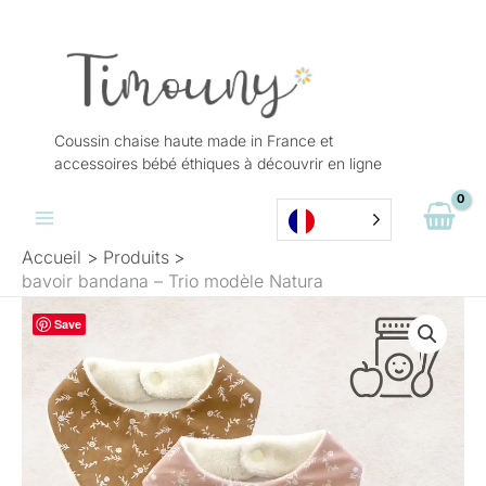
Aller
au
contenu
Coussin chaise haute made in France et
accessoires bébé éthiques à découvrir en ligne
Accueil
Produits
bavoir bandana – Trio modèle Natura
quantité
Save
de
bavoir
bandana
-
Trio
modèle