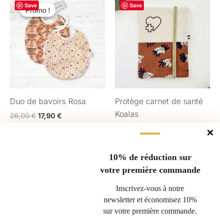
Save
prix
prix
Save
de
Promo !
Promo !
pro
initial
actuel
prix :
était :
est :
22,00 €
a
26,00 €.
17,90 €.
à
plu
28,00 €
var
Les
opt
peu
Duo de bavoirs Rosa
Protège carnet de santé
êtr
Koalas
cho
26,00
€
17,90
€
sur
22,00
€
–
28,00
€
AJOUTER AU PANIER
la
CHOIX DES OPTIONS
pa
10% de réduction sur
du
votre première commande
pro
Gérer le consentement
Inscrivez-vous à notre
newsletter et économisez 10%
Pour offrir les meilleures expériences, nous utilisons des technologies
sur votre première commande.
Questions fréquentes
telles que les cookies pour stocker et/ou accéder aux informations des