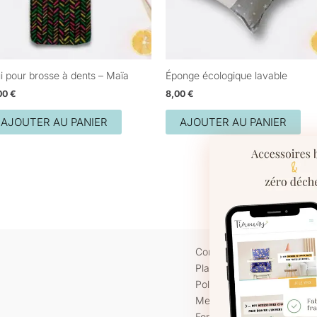
ui pour brosse à dents – Maïa
Éponge écologique lavable
,00
€
8,00
€
AJOUTER AU PANIER
AJOUTER AU PANIER
Contact
Plan du site
Politique de confidentialité
Mentions légales
Pour offrir 
cookies pour
Formulaire de rétractation