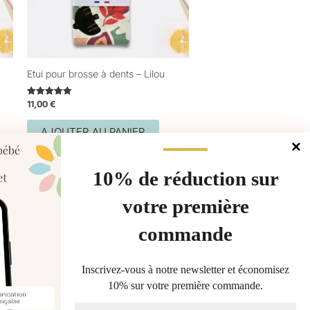
Etui pour brosse à dents – Lilou
11,00
€
Note
5.00
sur 5
AJOUTER AU PANIER
10% de réduction sur
votre première
commande
Gérer le consentement
Inscrivez-vous à notre newsletter et économisez
10% sur votre première commande.
les meilleures expériences, nous utilisons des technologies telles que les
 stocker et/ou accéder aux informations des appareils. Le fait de consentir