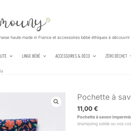
haise haute made in France et accessoires bébé éthiques à découvrir 
AUTE
LINGE BÉBÉ
ACCESSOIRES & DÉCO
ZÉRO DÉCHET
la
Pochette à sav
quantité
de
11,00
€
Pochette
à
Pochette à savon impermé
savon
shampoing solide ou vos co
Carla