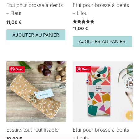
Etui pour brosse à dents
Etui pour brosse à dents
– Fleur
– Lilou
11,00
€
Note
11,00
€
5.00
AJOUTER AU PANIER
sur 5
AJOUTER AU PANIER
Save
Save
Essuie-tout réutilisable
Etui pour brosse à dents
– Louis
19,90
€