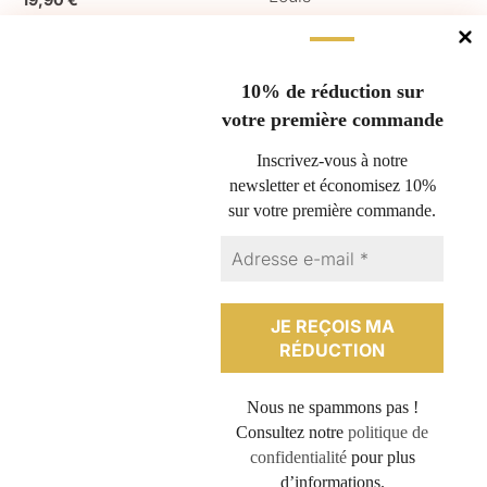
11,00
€
AJOUTER AU PANIER
AJOUTER AU PANIER
10% de réduction sur
votre première commande
Gérer le consentement
Inscrivez-vous à notre
newsletter et économisez 10%
Pour offrir les meilleures expériences, nous utilisons des technologies
sur votre première commande.
Questions fréquentes
telles que les cookies pour stocker et/ou accéder aux informations des
appareils. Le fait de consentir à ces technologies nous permettra de
Nous retourner un produit
traiter des données telles que le comportement de navigation ou les ID
Espace professionnel
uniques sur ce site. Le fait de ne pas consentir ou de retirer son
consentement peut avoir un effet négatif sur certaines caractéristiques
Conditions générales de vente
et fonctions.
Politique de cookies (UE)
Contact
ACCEPTER
Plan du site
Nous ne spammons pas !
REFUSER
Politique de confidentialité
Consultez notre
politique de
Mentions légales
confidentialité
pour plus
VOIR LES PRÉFÉRENCES
Formulaire de rétractation
d’informations.