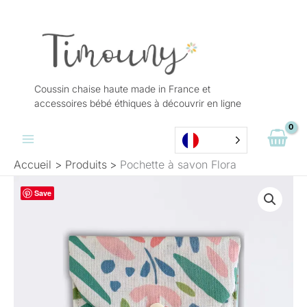
Aller
au
contenu
Coussin chaise haute made in France et
accessoires bébé éthiques à découvrir en ligne
Accueil
Produits
Pochette à savon Flora
quantité
Save
de
Pochette
à
savon
Flora