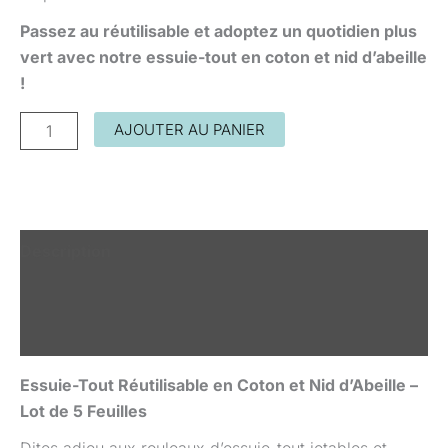
Passez au réutilisable et adoptez un quotidien plus
vert avec notre essuie-tout en coton et nid d’abeille
!
AJOUTER AU PANIER
Description
Informations complémentaires
Avis (0)
Essuie-Tout Réutilisable en Coton et Nid d’Abeille –
Lot de 5 Feuilles
Dites adieu aux rouleaux d’essuie-tout jetables et