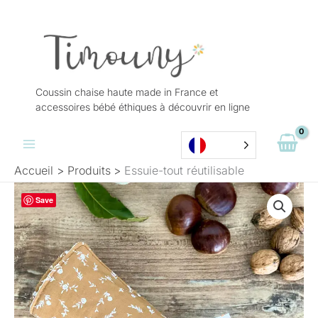
Aller
au
contenu
Coussin chaise haute made in France et
accessoires bébé éthiques à découvrir en ligne
Accueil
Produits
Essuie-tout réutilisable
quantité
Save
de
Essuie-
tout
réutilisable