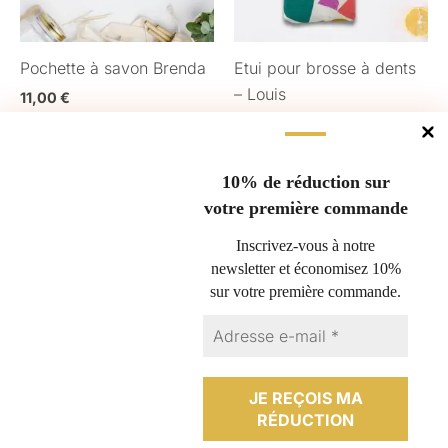
Pochette à savon Brenda
Etui pour brosse à dents
– Louis
11,00
€
11,00
€
AJOUTER AU PANIER
AJOUTER AU PANIER
10% de réduction sur
votre première commande
Gérer le consentement
Inscrivez-vous à notre
newsletter et économisez 10%
Pour offrir les meilleures expériences, nous utilisons des technologies
sur votre première commande.
Questions fréquentes
telles que les cookies pour stocker et/ou accéder aux informations des
appareils. Le fait de consentir à ces technologies nous permettra de
Nous retourner un produit
traiter des données telles que le comportement de navigation ou les ID
Espace professionnel
uniques sur ce site. Le fait de ne pas consentir ou de retirer son
consentement peut avoir un effet négatif sur certaines caractéristiques
Conditions générales de vente
et fonctions.
Politique de cookies (UE)
Contact
ACCEPTER