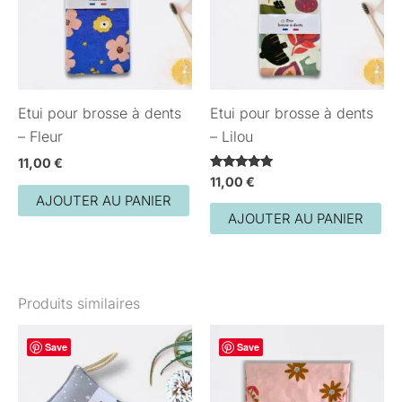
Etui pour brosse à dents
Etui pour brosse à dents
– Fleur
– Lilou
11,00
€
Note
11,00
€
5.00
AJOUTER AU PANIER
sur 5
AJOUTER AU PANIER
Produits similaires
Save
Save