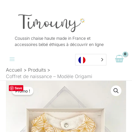
Aller
au
contenu
Coussin chaise haute made in France et
accessoires bébé éthiques à découvrir en ligne
Accueil
Produits
Coffret de naissance – Modèle Origami
Le
Le
quantité
Save
prix
prix
Promo !
de
initial
actuel
Coffret
était :
est :
de
29,90 €.
19,90 €.
naissance
-
Modèle