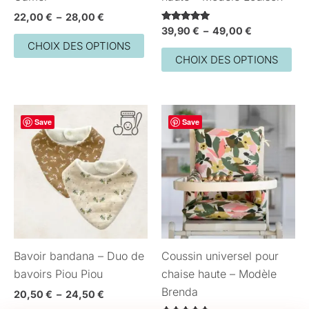
sur
sur
22,00
€
–
28,00
€
Note
39,90
€
–
49,00
€
la
la
5.00
CHOIX DES OPTIONS
sur 5
page
pa
CHOIX DES OPTIONS
du
du
produit
pro
Plage
Ce
Ce
Save
de
Save
produit
pro
prix :
20,50 €
a
a
à
plusieurs
plu
24,50 €
variations.
var
Les
Les
options
opt
peuvent
peu
Bavoir bandana – Duo de
Coussin universel pour
être
êtr
bavoirs Piou Piou
chaise haute – Modèle
choisies
cho
Brenda
sur
sur
20,50
€
–
24,50
€