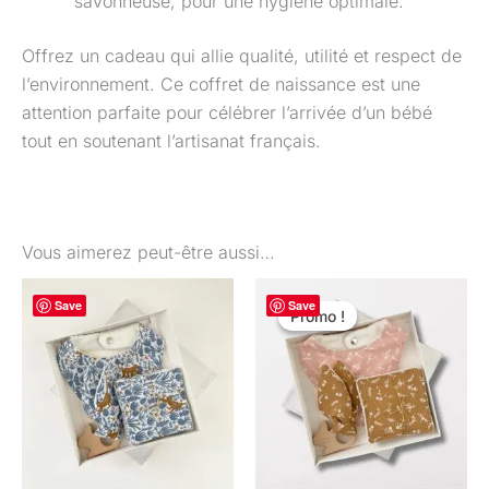
savonneuse, pour une hygiène optimale.
Offrez un cadeau qui allie qualité, utilité et respect de
l’environnement. Ce coffret de naissance est une
attention parfaite pour célébrer l’arrivée d’un bébé
tout en soutenant l’artisanat français.
Vous aimerez peut-être aussi…
Le
Le
Save
Save
prix
prix
Promo !
Promo !
initial
actuel
était :
est :
29,90 €.
19,90 €.