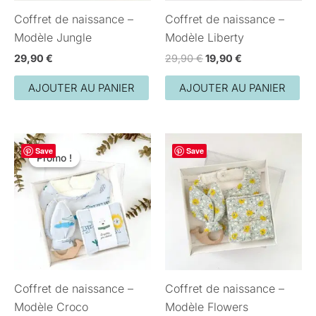
Coffret de naissance –
Coffret de naissance –
Modèle Jungle
Modèle Liberty
29,90
€
29,90
€
19,90
€
AJOUTER AU PANIER
AJOUTER AU PANIER
Le
Le
Save
prix
prix
Save
Promo !
Promo !
initial
actuel
était :
est :
29,90 €.
19,90 €.
Coffret de naissance –
Coffret de naissance –
Modèle Croco
Modèle Flowers