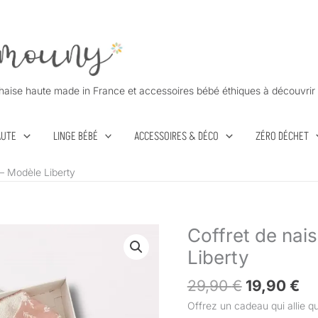
haise haute made in France et accessoires bébé éthiques à découvrir 
AUTE
LINGE BÉBÉ
ACCESSOIRES & DÉCO
ZÉRO DÉCHET
 – Modèle Liberty
Le
Le
Coffret de nai
quantité
prix
pr
de
Liberty
initial
ac
Coffret
était :
est
de
29,90
€
19,90
€
29,90 €.
19
naissance
Offrez un cadeau qui allie qua
-