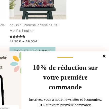
vent
peuvent
être
sies
choisies
sur
ade
coussin universel chaise haute –
la
Modèle Louison
e
page
du
39,90
€
–
49,00
€
Note
uit
produit
5.00
sur 5
CHOIX DES OPTIONS
10% de réduction sur
votre première
commande
Gérer le consentement
Inscrivez-vous à notre newsletter et économisez
10% sur votre première commande.
les meilleures expériences, nous utilisons des technologies telles que les