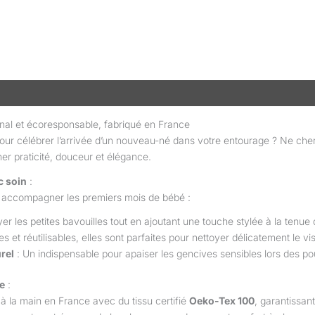
taires
Avis (0)
anal et écoresponsable, fabriqué en France
 pour célébrer l’arrivée d’un nouveau-né dans votre entourage ? Ne ch
er praticité, douceur et élégance.
c soin
:
ur accompagner les premiers mois de bébé :
er les petites bavouilles tout en ajoutant une touche stylée à la tenue
s et réutilisables, elles sont parfaites pour nettoyer délicatement le v
rel
: Un indispensable pour apaiser les gencives sensibles lors des po
e
:
à la main en France avec du tissu certifié
Oeko-Tex 100
, garantissan