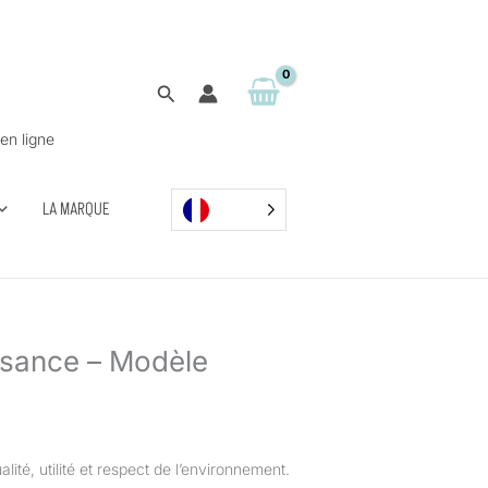
Rechercher
en ligne
LA MARQUE
ssance – Modèle
ix
tuel
 :
,90 €.
lité, utilité et respect de l’environnement.