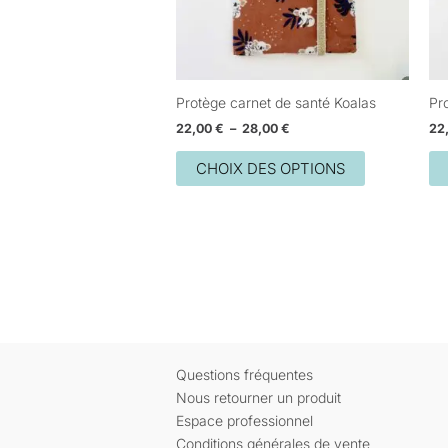
peuvent
être
choisies
sur
Protège carnet de santé Koalas
Pr
la
22,00
€
–
28,00
€
22
page
du
CHOIX DES OPTIONS
produit
Questions fréquentes
Nous retourner un produit
Espace professionnel
Conditions générales de vente