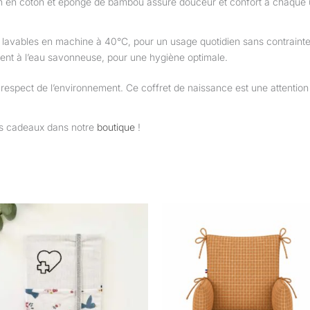
on en coton et éponge de bambou assure douceur et confort à chaque ut
ont lavables en machine à 40°C, pour un usage quotidien sans contrainte
ent à l’eau savonneuse, pour une hygiène optimale.
et respect de l’environnement. Ce coffret de naissance est une attention
es cadeaux dans notre
boutique
!
Plage
Plage
Ce
Ce
de
de
produit
prod
prix :
prix :
22,00 €
39,90 €
a
a
à
à
plusieurs
plus
28,00 €
55,90 €
variations.
vari
Les
Les
options
opt