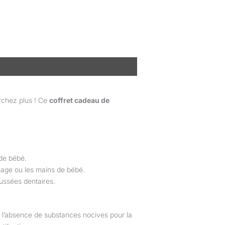
erchez plus ! Ce
coffret cadeau de
 de bébé.
isage ou les mains de bébé.
ussées dentaires.
t l’absence de substances nocives pour la