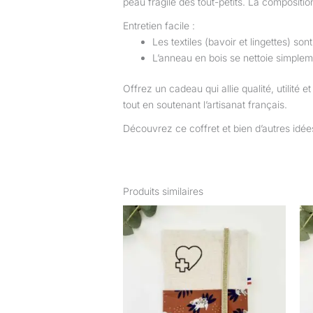
peau fragile des tout-petits. La compositi
Entretien facile :
Les textiles (bavoir et lingettes) s
L’anneau en bois se nettoie simplem
Offrez un cadeau qui allie qualité, utilité 
tout en soutenant l’artisanat français.
Découvrez ce coffret et bien d’autres idé
Produits similaires
Plage
Ce
de
produit
prix :
22,00 €
a
à
plusieurs
28,00 €
variations.
Les
options