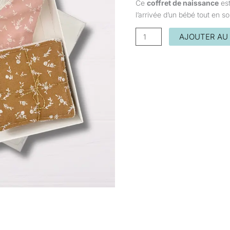
Ce
coffret de naissance
est
Modèle
l’arrivée d’un bébé tout en so
Liberty
AJOUTER AU 