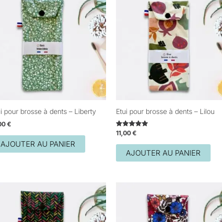
i pour brosse à dents – Liberty
Etui pour brosse à dents – Lilou
,00
€
11,00
€
Note
5.00
AJOUTER AU PANIER
sur 5
AJOUTER AU PANIER