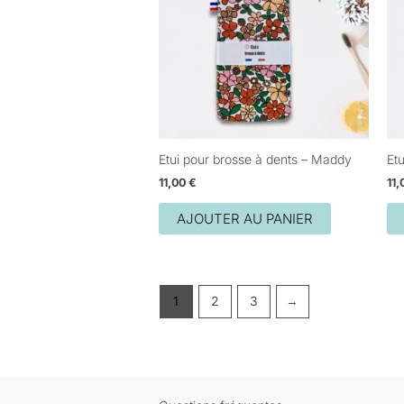
Etui pour brosse à dents – Maddy
Et
11,00
€
11
AJOUTER AU PANIER
1
2
3
→