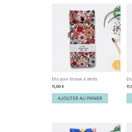
Etui pour brosse à dents
Et
11,00
€
11
AJOUTER AU PANIER