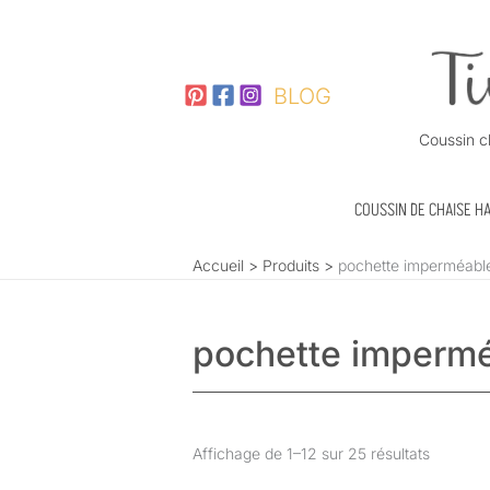
Aller
au
contenu
BLOG
Coussin c
COUSSIN DE CHAISE H
Accueil
Produits
pochette imperméabl
pochette imperm
Affichage de 1–12 sur 25 résultats