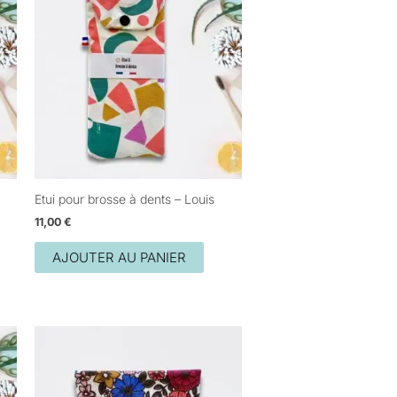
Etui pour brosse à dents – Louis
11,00
€
AJOUTER AU PANIER