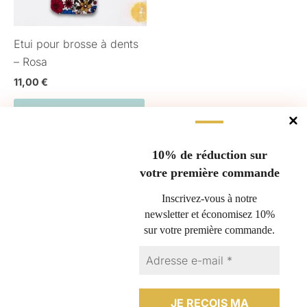
Etui pour brosse à dents
– Rosa
11,00
€
AJOUTER AU PANIER
10% de réduction sur
votre première commande
Gérer le consentement
Inscrivez-vous à notre
newsletter et économisez 10%
Pour offrir les meilleures expériences, nous utilisons des technologies
sur votre première commande.
Questions fréquentes
telles que les cookies pour stocker et/ou accéder aux informations des
appareils. Le fait de consentir à ces technologies nous permettra de
Nous retourner un produit
traiter des données telles que le comportement de navigation ou les ID
Espace professionnel
uniques sur ce site. Le fait de ne pas consentir ou de retirer son
consentement peut avoir un effet négatif sur certaines caractéristiques
Conditions générales de vente
et fonctions.
Politique de cookies (UE)