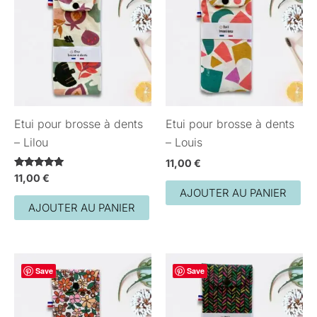
Etui pour brosse à dents
Etui pour brosse à dents
– Lilou
– Louis
11,00
€
Note
11,00
€
5.00
AJOUTER AU PANIER
sur 5
AJOUTER AU PANIER
Save
Save