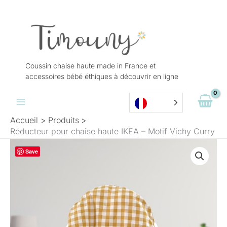
Aller
au
contenu
Coussin chaise haute made in France et
accessoires bébé éthiques à découvrir en ligne
Accueil
Produits
Réducteur pour chaise haute IKEA – Motif Vichy Curry
Plage
quantité
Save
de
de
prix :
Réducteur
25,90 €
pour
à
chaise
31,90 €
haute
IKEA