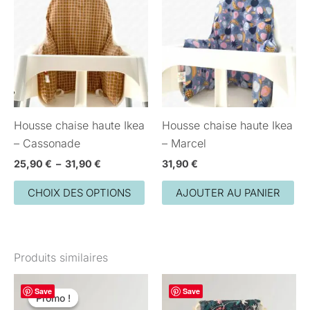
prix :
25,90 €
a
à
plusieurs
31,90 €
variations.
Les
options
peuvent
Housse chaise haute Ikea
Housse chaise haute Ikea
être
– Cassonade
– Marcel
choisies
sur
25,90
€
–
31,90
€
31,90
€
la
CHOIX DES OPTIONS
AJOUTER AU PANIER
page
du
produit
Produits similaires
Le
Le
Plage
Ce
Save
prix
prix
Save
de
Promo !
Promo !
pro
initial
actuel
prix :