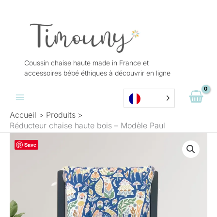
Aller
au
contenu
Coussin chaise haute made in France et
accessoires bébé éthiques à découvrir en ligne
Accueil
Produits
Réducteur chaise haute bois – Modèle Paul
Plage
Save
de
prix :
39,50 €
à
49,00 €