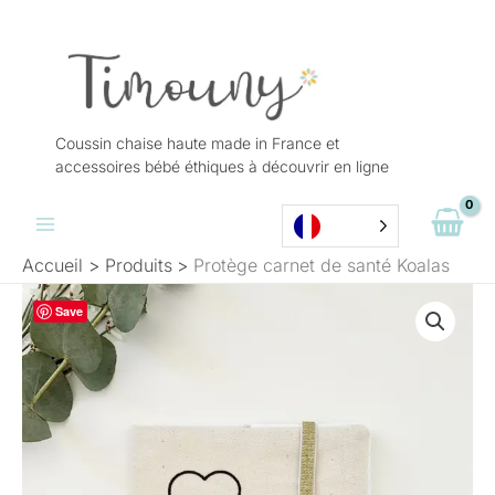
Aller
au
contenu
Coussin chaise haute made in France et
accessoires bébé éthiques à découvrir en ligne
Accueil
Produits
Protège carnet de santé Koalas
Plage
quantité
Save
de
de
prix :
Protège
22,00 €
carnet
à
de
28,00 €
santé
Koalas