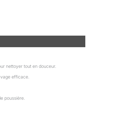
ur nettoyer tout en douceur.
avage efficace.
de poussière.