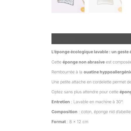
Description
Informations complémen
L’éponge écologique lavable : un geste 
Cette
éponge non abrasive
est composée 
Rembourrée à la
ouatine hyppoallergén
Une petite attache en cordelette permet d
Optez sans plus attendre pour cette
épong
Entretien
: Lavable en machine à 30°.
Composition
: coton, éponge nid d’abeill
Format
: 8 x 12 cm