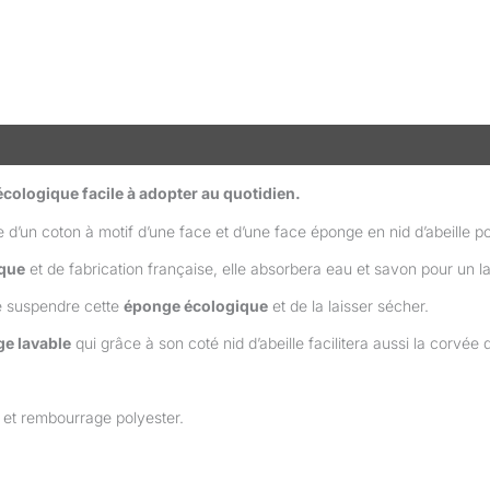
taires
Avis (0)
écologique facile à adopter au quotidien.
d’un coton à motif d’une face et d’une face éponge en nid d’abeille po
ique
et de fabrication française, elle absorbera eau et savon pour un l
e suspendre cette
éponge écologique
et de la laisser sécher.
e lavable
qui grâce à son coté nid d’abeille facilitera aussi la corvée 
e et rembourrage polyester.