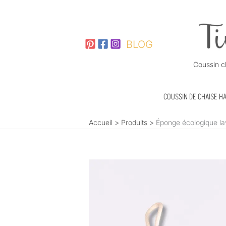
Aller
au
contenu
BLOG
Coussin c
COUSSIN DE CHAISE H
Accueil
Produits
Éponge écologique la