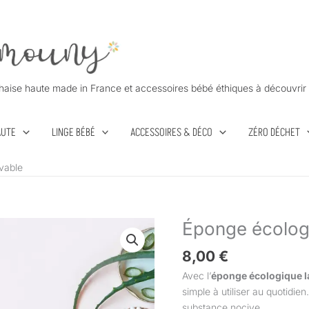
haise haute made in France et accessoires bébé éthiques à découvrir 
AUTE
LINGE BÉBÉ
ACCESSOIRES & DÉCO
ZÉRO DÉCHET
vable
Éponge écolog
quantité
de
8,00
€
Éponge
écologique
Avec l’
éponge écologique l
lavable
simple à utiliser au quotidien
substance nocive.