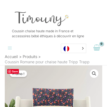
Aller
au
contenu
Coussin chaise haute made in France et
accessoires bébé éthiques à découvrir en ligne
Accueil
Produits
Coussin Romane pour chaise haute Tripp Trapp
Le
Le
Save
prix
prix
Promo !
initial
actuel
était :
est :
44,50 €.
29,90 €.