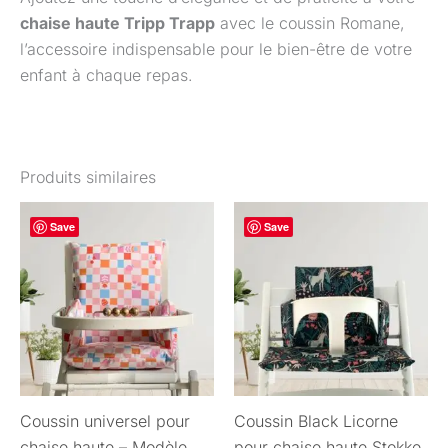
chaise haute Tripp Trapp
avec le coussin Romane,
l’accessoire indispensable pour le bien-être de votre
enfant à chaque repas.
Produits similaires
Plage
Ce
Ce
Save
Save
de
produit
pro
prix :
32,50 €
a
a
à
plusieurs
plu
44,50 €
variations.
var
Les
Les
options
opt
peuvent
peu
Coussin universel pour
Coussin Black Licorne
être
êtr
chaise haute – Modèle
pour chaise haute Stokke
choisies
cho