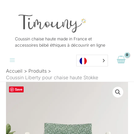
Aller
au
contenu
Coussin chaise haute made in France et
accessoires bébé éthiques à découvrir en ligne
Accueil
Produits
Coussin Liberty pour chaise haute Stokke
Plage
Save
de
prix :
32,50 €
à
44,50 €