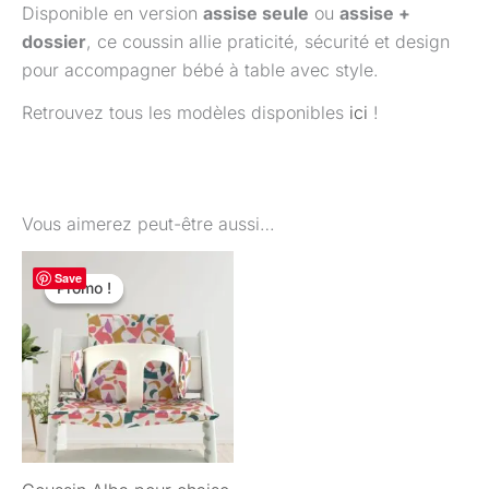
Disponible en version
assise seule
ou
assise +
dossier
, ce coussin allie praticité, sécurité et design
pour accompagner bébé à table avec style.
Retrouvez tous les modèles disponibles
ici
!
Vous aimerez peut-être aussi…
Le
Le
Save
prix
prix
Promo !
Promo !
initial
actuel
était :
est :
44,50 €.
29,90 €.