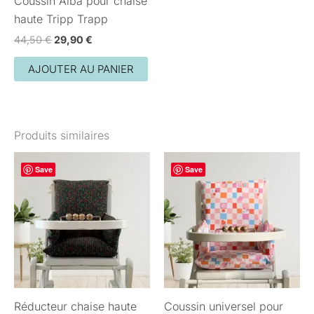
Coussin Alba pour chaise
haute Tripp Trapp
44,50
€
29,90
€
AJOUTER AU PANIER
Produits similaires
Ce
Ce
Save
Save
produit
pro
a
a
plusieurs
plu
variations.
var
Les
Les
options
opt
peuvent
peu
Réducteur chaise haute
Coussin universel pour
être
êtr