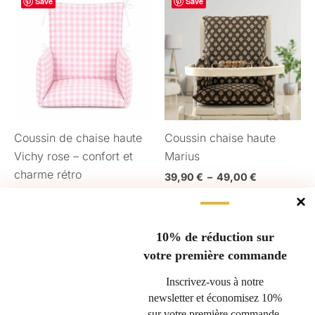
Save
de
Save
de
produit
pro
prix :
prix :
39,90 €
39,90 €
a
a
à
à
plusieurs
plu
55,90 €
49,00 €
variations.
var
Les
Les
options
opt
peuvent
peu
Coussin de chaise haute
Coussin chaise haute
être
êtr
Vichy rose – confort et
Marius
choisies
cho
charme rétro
sur
sur
39,90
€
–
49,00
€
la
la
39,90
€
–
55,90
€
CHOIX DES OPTIONS
page
pa
CHOIX DES OPTIONS
du
du
10% de réduction sur
produit
pro
votre première commande
Gérer le consentement
Inscrivez-vous à notre
newsletter et économisez 10%
Pour offrir les meilleures expériences, nous utilisons des technologies
sur votre première commande.