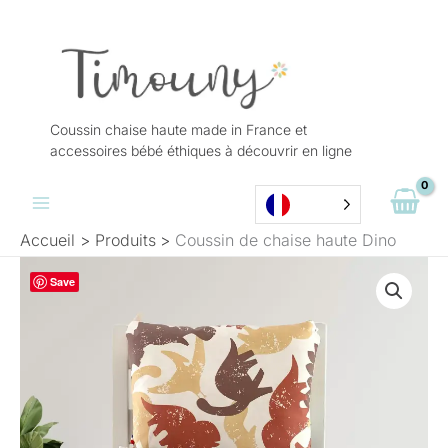
Aller
au
contenu
Coussin chaise haute made in France et
accessoires bébé éthiques à découvrir en ligne
Accueil
Produits
Coussin de chaise haute Dino
Plage
Save
de
prix :
39,50 €
à
49,00 €