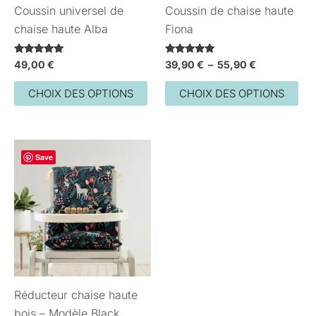
Coussin universel de
Coussin de chaise haute
être
êtr
chaise haute Alba
Fiona
choisies
cho
sur
sur
Note
Note
49,00
€
39,90
€
–
55,90
€
la
la
5.00
5.00
sur 5
sur 5
page
pa
CHOIX DES OPTIONS
CHOIX DES OPTIONS
du
du
produit
pro
Plage
Ce
Save
de
produit
prix :
39,50 €
a
à
plusieurs
49,00 €
variations.
Les
options
peuvent
Réducteur chaise haute
être
bois – Modèle Black
choisies