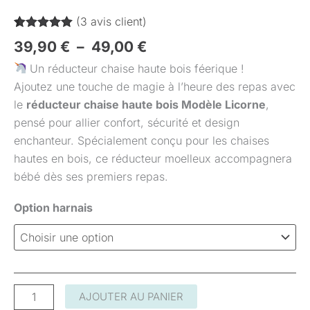
(
3
avis client)
Noté
3
5.00
39,90
€
–
49,00
€
sur 5 basé
sur
Un réducteur chaise haute bois féerique !
notations
client
Ajoutez une touche de magie à l’heure des repas avec
le
réducteur chaise haute bois Modèle Licorne
,
pensé pour allier confort, sécurité et design
enchanteur. Spécialement conçu pour les chaises
hautes en bois, ce réducteur moelleux accompagnera
bébé dès ses premiers repas.
Option harnais
AJOUTER AU PANIER