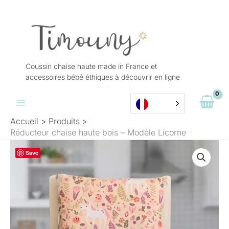
Aller
au
contenu
Coussin chaise haute made in France et
accessoires bébé éthiques à découvrir en ligne
Accueil
Produits
Réducteur chaise haute bois – Modèle Licorne
Plage
quantité
Save
de
de
prix :
Réducteur
39,90 €
chaise
à
haute
49,00 €
bois
-