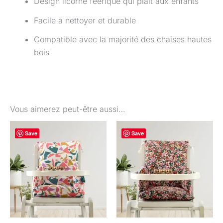
Design licorne féerique qui plaît aux enfants
Facile à nettoyer et durable
Compatible avec la majorité des chaises hautes
bois
Vous aimerez peut-être aussi…
Plage
Ce
Ce
Save
Save
de
produit
pro
prix :
39,90 €
a
a
à
plusieurs
plu
55,90 €
variations.
var
Les
Les
options
opt
peuvent
peu