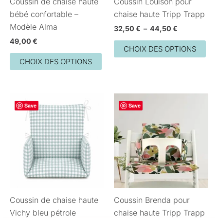
Coussin de chaise haute
Coussin Louison pour
être
êtr
bébé confortable –
chaise haute Tripp Trapp
choisies
cho
Modèle Alma
sur
sur
32,50
€
–
44,50
€
la
la
49,00
€
CHOIX DES OPTIONS
page
pa
CHOIX DES OPTIONS
du
du
produit
pro
Plage
Ce
Save
de
Save
produit
prix :
39,90 €
a
à
plusieurs
55,90 €
variations.
Les
options
peuvent
Coussin de chaise haute
Coussin Brenda pour
être
Vichy bleu pétrole
chaise haute Tripp Trapp
choisies