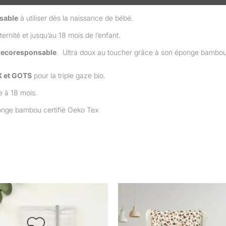
sable
à utiliser dès la naissance de bébé.
ternité et jusqu’au 18 mois de l’enfant.
t ecoresponsable
. Ultra doux au toucher grâce à son éponge bambou d
X et GOTS
pour la triple gaze bio.
e à 18 mois.
onge bambou certifié Oeko Tex
Plage
Plage
Ce
Ce
de
de
produit
prod
prix :
prix :
22,00 €
39,90 €
a
a
à
à
plusieurs
plus