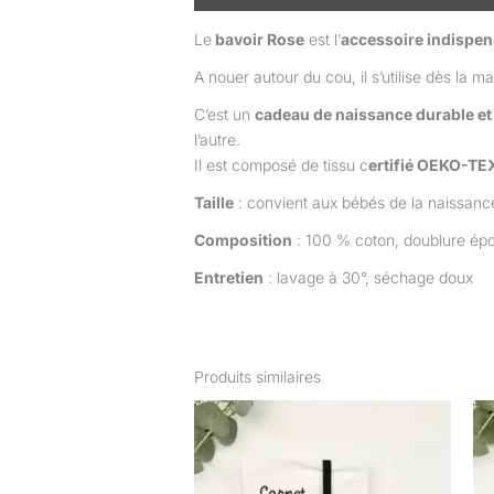
Le
bavoir Rose
est l’
accessoire indispen
A nouer autour du cou, il s’utilise dès la ma
C’est un
cadeau de naissance durable e
l’autre.
Il est composé de tissu c
ertifié OEKO-TE
Taille
: convient aux bébés de la naissanc
Composition
: 100 % coton, doublure ép
Entretien
: lavage à 30°, séchage doux
Produits similaires
Plage
Ce
de
produit
prix :
22,00 €
a
à
plusieurs