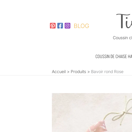
Aller
au
contenu
BLOG
Coussin c
COUSSIN DE CHAISE H
Accueil
Produits
Bavoir rond Rose