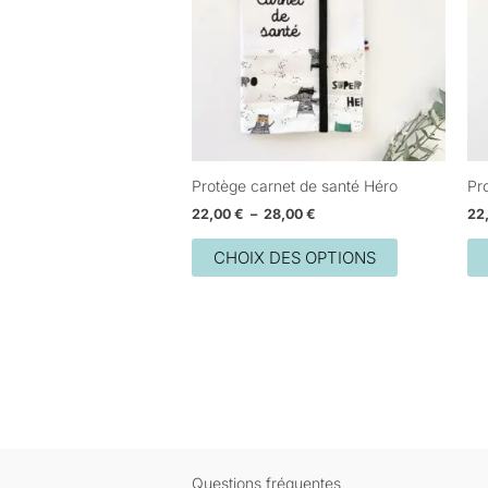
28,00 €
variations.
Les
options
peuvent
être
choisies
sur
Protège carnet de santé Héro
Pr
la
22,00
€
–
28,00
€
22
page
du
CHOIX DES OPTIONS
produit
Questions fréquentes