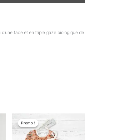
’une face et en triple gaze biologique de
Le
Le
prix
prix
Promo !
Promo !
uit
initial
actuel
était :
est :
26,00 €.
17,90 €.
ieurs