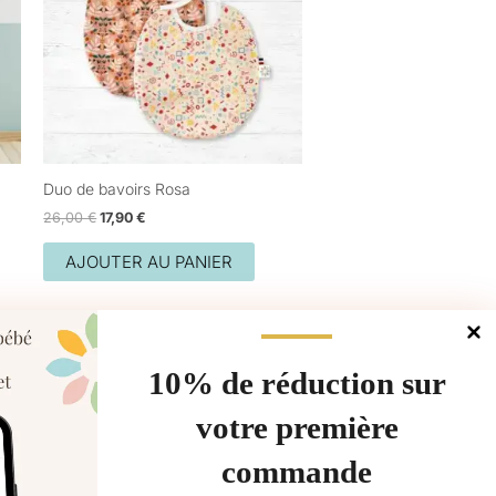
ations.
ions
vent
sies
Duo de bavoirs Rosa
26,00
€
17,90
€
e
AJOUTER AU PANIER
uit
10% de réduction sur
votre première
commande