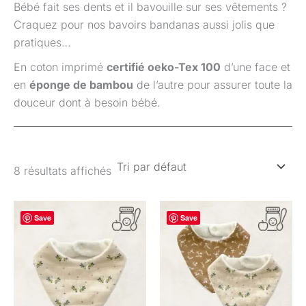
Bébé fait ses dents et il bavouille sur ses vêtements ?
Craquez pour nos bavoirs bandanas aussi jolis que
pratiques…
En coton imprimé
certifié oeko-Tex 100
d’une face et
en
éponge de bambou
de l’autre pour assurer toute la
douceur dont à besoin bébé.
8 résultats affichés
Plage
Plage
Ce
Ce
Save
de
Save
de
produit
pro
prix :
prix :
11,00 €
20,50 €
a
a
à
à
plusieurs
plu
13,00 €
24,50 €
variations.
var
Les
Les