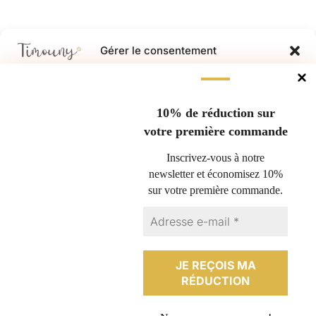
Gérer le consentement
Pour offrir les meilleures expériences, nous utilisons des technologies
Questions fréquentes
telles que les cookies pour stocker et/ou accéder aux informations des
appareils. Le fait de consentir à ces technologies nous permettra de
10% de réduction sur
Nous retourner un produit
traiter des données telles que le comportement de navigation ou les ID
votre première commande
Espace professionnel
uniques sur ce site. Le fait de ne pas consentir ou de retirer son
consentement peut avoir un effet négatif sur certaines caractéristiques
Conditions générales de vente
Inscrivez-vous à notre
et fonctions.
Politique de cookies (UE)
newsletter et économisez 10%
sur votre première commande.
Contact
ACCEPTER
Plan du site
REFUSER
Politique de confidentialité
Mentions légales
VOIR LES PRÉFÉRENCES
Formulaire de rétractation
Politique de cookies
Politique de confidentialité
Mentions légales
Français