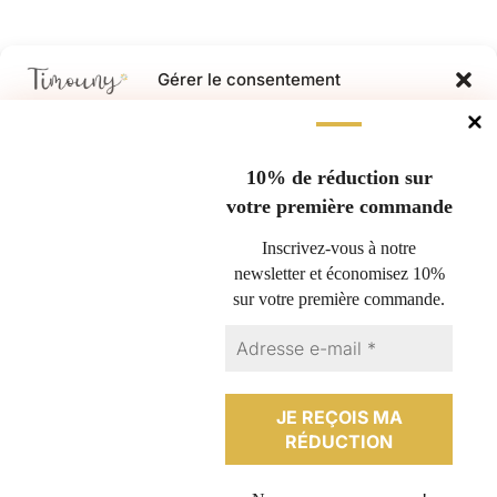
Gérer le consentement
Pour offrir les meilleures expériences, nous utilisons des technologies
Questions fréquentes
telles que les cookies pour stocker et/ou accéder aux informations des
appareils. Le fait de consentir à ces technologies nous permettra de
10% de réduction sur
Nous retourner un produit
traiter des données telles que le comportement de navigation ou les ID
votre première commande
Espace professionnel
uniques sur ce site. Le fait de ne pas consentir ou de retirer son
consentement peut avoir un effet négatif sur certaines caractéristiques
Conditions générales de vente
Inscrivez-vous à notre
et fonctions.
Politique de cookies (UE)
newsletter et économisez 10%
sur votre première commande.
Contact
ACCEPTER
Plan du site
REFUSER
Politique de confidentialité
Mentions légales
VOIR LES PRÉFÉRENCES
Formulaire de rétractation
Politique de cookies
Politique de confidentialité
Mentions légales
Français