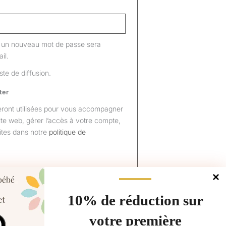
ir un nouveau mot de passe sera
il.
ste de diffusion.
ter
ront utilisées pour vous accompagner
ite web, gérer l’accès à votre compte,
rites dans notre
politique de
10% de réduction sur
votre première