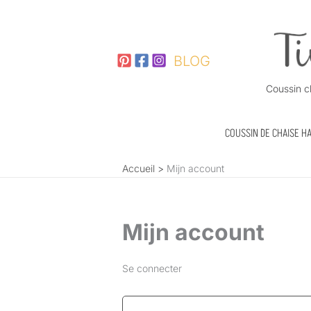
Aller
Obligatoire
Obligatoire
au
contenu
BLOG
Coussin c
COUSSIN DE CHAISE H
Accueil
Mijn account
Mijn account
Se connecter