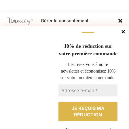
Gérer le consentement
Pour offrir les meilleures expériences, nous utilisons des technologies
Questions fréquentes
telles que les cookies pour stocker et/ou accéder aux informations des
appareils. Le fait de consentir à ces technologies nous permettra de
10% de réduction sur
Nous retourner un produit
traiter des données telles que le comportement de navigation ou les ID
votre première commande
Espace professionnel
uniques sur ce site. Le fait de ne pas consentir ou de retirer son
consentement peut avoir un effet négatif sur certaines caractéristiques
Conditions générales de vente
Inscrivez-vous à notre
et fonctions.
Politique de cookies (UE)
newsletter et économisez 10%
sur votre première commande.
Contact
ACCEPTER
Plan du site
REFUSER
Politique de confidentialité
Mentions légales
VOIR LES PRÉFÉRENCES
Formulaire de rétractation
Politique de cookies
Politique de confidentialité
Mentions légales
Français