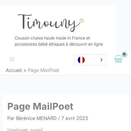
Aller
au
contenu
Coussin chaise haute made in France et
accessoires bébé éthiques à découvrir en ligne
Accueil
Page MailPoet
Page MailPoet
Par
Bérénice MENARD
/
7 avril 2023
[mailpoet_page]