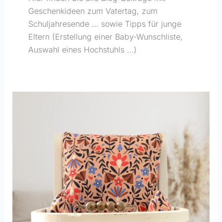
Geschenkideen zum Vatertag, zum
Schuljahresende … sowie Tipps für junge
Eltern (Erstellung einer Baby-Wunschliste,
Auswahl eines Hochstuhls …)
Die
5
besten
Vintage-
Hochstühle,
die
mit
unseren
Timouny-
Kissen