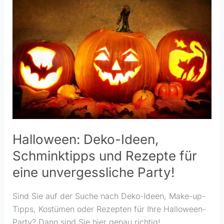
Ideen,
Schminktipps
und
Rezepte
für
eine
unvergessliche
Party!
Halloween: Deko-Ideen,
Schminktipps und Rezepte für
eine unvergessliche Party!
Sind Sie auf der Suche nach Deko-Ideen, Make-up-
Tipps, Kostümen oder Rezepten für Ihre Halloween-
Party? Dann sind Sie hier genau richtig!