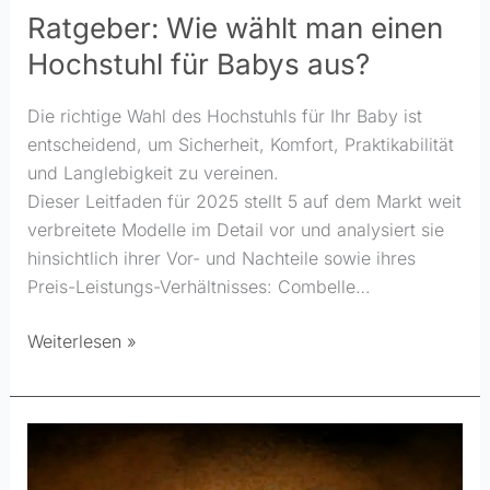
Ratgeber: Wie wählt man einen
Hochstuhl für Babys aus?
Die richtige Wahl des Hochstuhls für Ihr Baby ist
entscheidend, um Sicherheit, Komfort, Praktikabilität
und Langlebigkeit zu vereinen.
Dieser Leitfaden für 2025 stellt 5 auf dem Markt weit
verbreitete Modelle im Detail vor und analysiert sie
hinsichtlich ihrer Vor- und Nachteile sowie ihres
Preis-Leistungs-Verhältnisses: Combelle…
Weiterlesen »
Halloween:
Deko-