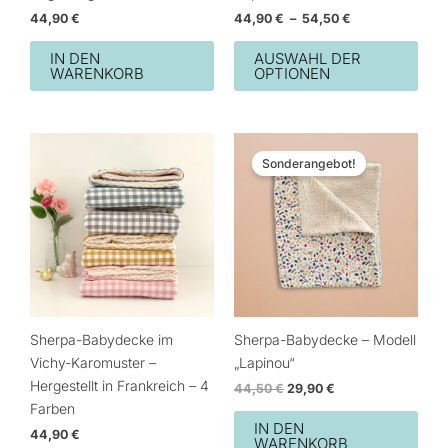
auf
44,90
€
44,90
€
–
54,50
€
der
Prod
IN DEN
AUSWAHL DER
WARENKORB
OPTIONEN
ausg
wer
Der
Der
Dieses
ursprüngliche
aktuelle
Sonderangebot!
Produkt
Preis
Preis
betrug:
beträgt:
ist
44,50
29,90
in
€.
€.
verschiedenen
Ausführungen
erhältlich.
Die
Optionen
Sherpa-Babydecke im
Sherpa-Babydecke – Modell
können
Vichy-Karomuster –
„Lapinou“
auf
Hergestellt in Frankreich – 4
44,50
€
29,90
€
der
Farben
Produktseite
IN DEN
44,90
€
WARENKORB
ausgewählt