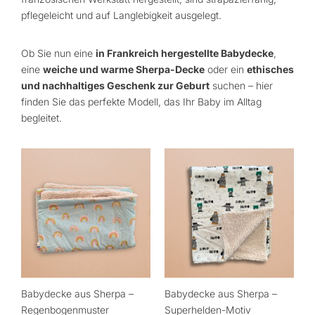
pflegeleicht und auf Langlebigkeit ausgelegt.
Ob Sie nun eine
in Frankreich hergestellte Babydecke
,
eine
weiche und warme Sherpa-Decke
oder ein
ethisches
und nachhaltiges Geschenk zur Geburt
suchen – hier
finden Sie das perfekte Modell, das Ihr Baby im Alltag
begleitet.
Preisspanne:
Dies
44,90
Prod
€
bis
ist
54,50
in
€
vers
Ausf
erhäl
Die
Opti
Babydecke aus Sherpa –
Babydecke aus Sherpa –
kön
Regenbogenmuster
Superhelden-Motiv